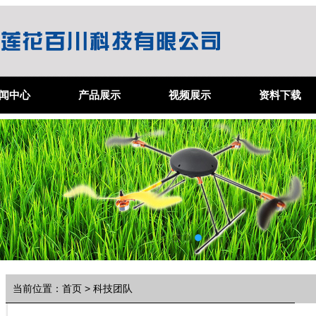
闻中心
产品展示
视频展示
资料下载
当前位置：
首页
>
科技团队