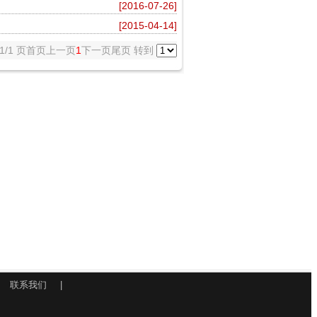
[2016-07-26]
[2015-04-14]
1/1 页
首页
上一页
1
下一页
尾页
转到
联系我们
|