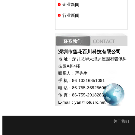
企业新闻
行业新闻
深圳市莲花百川科技有限公司
地 址：深圳龙华大浪罗屋围村骏讯科
技园A栋4楼
联系人：严先生
手 机：86-13316851091
电 话：86-755-36925606
传 真：86-755-29182861
E-mail：
yan@lotusrc.net
关于我们