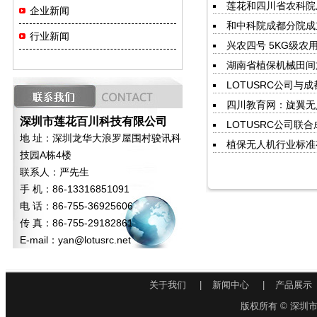
莲花和四川省农科院成
企业新闻
和中科院成都分院成立
行业新闻
兴农四号 5KG级农
湖南省植保机械田间
LOTUSRC公司与成
四川教育网：旋翼无人
深圳市莲花百川科技有限公司
LOTUSRC公司联合
地 址：深圳龙华大浪罗屋围村骏讯科
植保无人机行业标准有
技园A栋4楼
联系人：严先生
手 机：86-13316851091
电 话：86-755-36925606
传 真：86-755-29182861
E-mail：
yan@lotusrc.net
关于我们
|
新闻中心
|
产品展示
版权所有 © 深圳