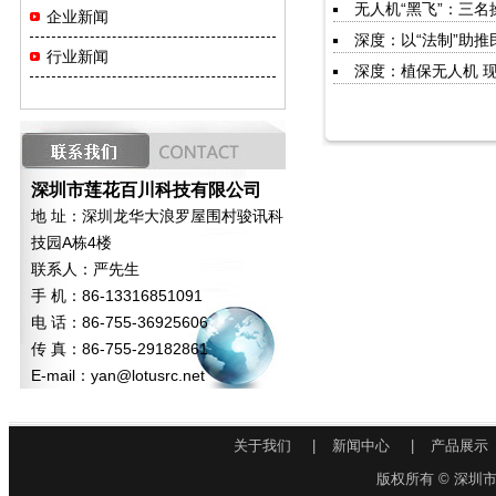
无人机“黑飞”：三名
企业新闻
深度：以“法制”助推
行业新闻
深度：植保无人机 
深圳市莲花百川科技有限公司
地 址：深圳龙华大浪罗屋围村骏讯科
技园A栋4楼
联系人：严先生
手 机：86-13316851091
电 话：86-755-36925606
传 真：86-755-29182861
E-mail：
yan@lotusrc.net
关于我们
|
新闻中心
|
产品展示
版权所有 © 深圳