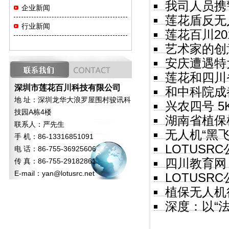
我司人员携
企业新闻
莲花盾反无
行业新闻
莲花百川20
艺术家的创
安庆遭遇特
莲花和四川
深圳市莲花百川科技有限公司
和中科院成
地 址：深圳龙华大浪罗屋围村骏讯科
兴农四号 
技园A栋4楼
湖南省植保
联系人：严先生
无人机“黑飞
手 机：86-13316851091
LOTUSR
电 话：86-755-36925606
传 真：86-755-29182861
四川教育网
E-mail：
yan@lotusrc.net
LOTUSR
植保无人机
深度：以“法