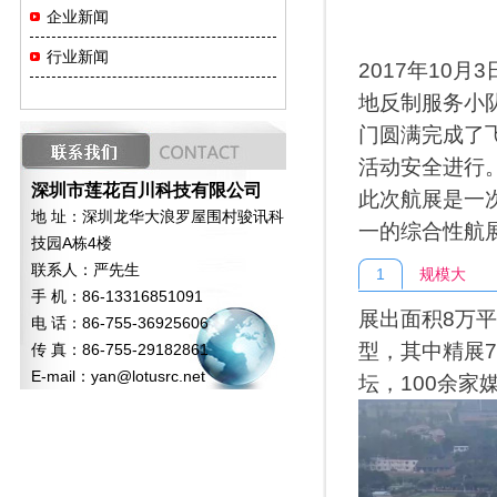
企业新闻
行业新闻
2017年10
地反制服务小
门圆满完成了
活动安全进行
深圳市莲花百川科技有限公司
此次航展是一
地 址：深圳龙华大浪罗屋围村骏讯科
一的综合性航
技园A栋4楼
联系人：严先生
1
规模大
手 机：86-13316851091
展出面积8万平
电 话：86-755-36925606
型，其中精展7
传 真：86-755-29182861
E-mail：
yan@lotusrc.net
坛，100余家