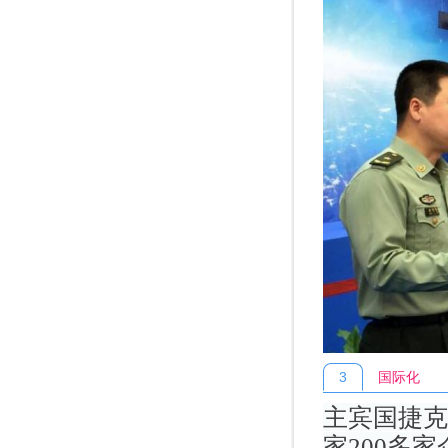
3
国际化
主宾国捷克
家200多