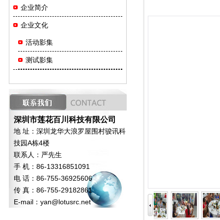
企业简介
企业文化
活动影集
测试影集
深圳市莲花百川科技有限公司
地 址：深圳龙华大浪罗屋围村骏讯科
技园A栋4楼
联系人：严先生
手 机：86-13316851091
电 话：86-755-36925606
传 真：86-755-29182861
E-mail：
yan@lotusrc.net